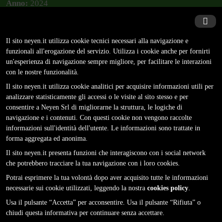
Anno:
2024
Mercato di riferimento:
Telecomunicazioni, Energia
Il sito
neyen.it
utilizza cookie tecnici necessari alla navigazione e
funzionali all'erogazione del servizio. Utilizza i cookie anche per fornirti
un'esperienza di navigazione sempre migliore, per facilitare le interazioni
con le nostre funzionalità.
Partners:
CRS4, NEYEN
Il sito
neyen.it
utilizza cookie analitici per acquisire informazioni utili per
analizzare statisticamente gli accessi o le visite al sito stesso e per
consentire a Neyen Srl di migliorarne la struttura, le logiche di
Contributo ammesso:
411.752,26 €
navigazione e i contenuti. Con questi cookie non vengono raccolte
informazioni sull'identità dell'utente. Le informazioni sono trattate in
forma aggregata ed anonima.
Contributo Spindox S.p.A. :
174.038,98 €
Il sito
neyen.it
presenta funzioni che interagiscono con i social network
che potrebbero tracciare la tua navigazione con i loro cookies.
Potrai esprimere la tua volontà dopo aver acquisito tutte le informazioni
Ruolo Spindox S.p.A. :
necessarie sui cookie utilizzati, leggendo la nostra
cookies policy
.
Usa il pulsante “Accetta” per acconsentire. Usa il pulsante “Rifiuta” o
chiudi questa informativa per continuare senza accettare.