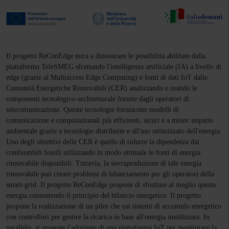
Il progetto ReConEdge mira a dimostrare le possibilità abilitate dalla
piattaforma TeleSMEG sfruttando l'intelligenza artificiale (IA) a livello di
edge (grazie al Multiaccess Edge Computing) e fonti di dati IoT dalle
Comunità Energetiche Rinnovabili (CER) analizzando e usando le
componenti tecnologico-architetturale fornite dagli operatori di
telecomunicazione. Queste tecnologie forniscono modelli di
comunicazione e computazionali più efficienti, sicuri e a minor impatto
ambientale grazie a tecnologie distribuite e all'uso ottimizzato dell'energia.
Uno degli obiettivi delle CER è quello di ridurre la dipendenza dai
combustibili fossili utilizzando in modo ottimale le fonti di energia
rinnovabile disponibili. Tuttavia, la sovraproduzione di tale energia
rinnovabile può creare problemi di bilanciamento per gli operatori della
smart-grid. Il progetto ReConEdge propone di sfruttare al meglio questa
energia consentendo il principio del bilancio energetico. Il progetto
propone la realizzazione di un pilot che usi sistemi di accumulo energetico
con controllori per gestire la ricarica in base all'energia inutilizzata. In
parallelo, si propone l'adozione di una piattaforma IoT per monitorare la